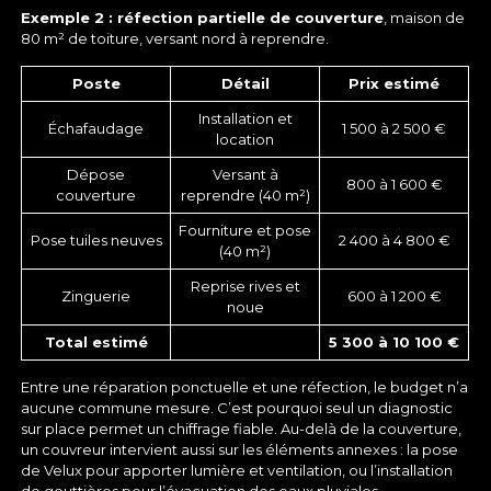
Exemple 2 : réfection partielle de couverture
, maison de
80 m² de toiture, versant nord à reprendre.
Poste
Détail
Prix estimé
Installation et
Échafaudage
1 500 à 2 500 €
location
Dépose
Versant à
800 à 1 600 €
couverture
reprendre (40 m²)
Fourniture et pose
Pose tuiles neuves
2 400 à 4 800 €
(40 m²)
Reprise rives et
Zinguerie
600 à 1 200 €
noue
Total estimé
5 300 à 10 100 €
Entre une réparation ponctuelle et une réfection, le budget n’a
aucune commune mesure. C’est pourquoi seul un diagnostic
sur place permet un chiffrage fiable. Au-delà de la couverture,
un couvreur intervient aussi sur les éléments annexes : la
pose
de Velux
pour apporter lumière et ventilation, ou l’
installation