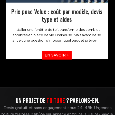
Prix pose Velux : coût par modèle, devis
type et aides
Installer une fenêtre de toit transforme des combles
sombres en pièce de vie lumineuse. Mais avant de se
lancer, une question s’impose : quel budget prévoir
[…]
EN SAVOIR +
Un projet de
toiture
? Parlons-en.
Devis gratuit et sans engagement sous 24-48h. Urgences
toiture traitées 24h/24 sur Annecy et toute la Haute-Savoie.