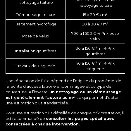
Nettoyage toiture
nettoyage toiture
Démoussage toiture
15 à 30 € / m²
Traitement hydrofuge
20 à 30 € / m²
700 à 1 500 € →
Prix pose
Pose de Velux
Velux
30 à 150 € / ml →
Prix
Installation gouttières
gouttières
40 à 150 € / ml →
Prix
Travaux de zinguerie
zinguerie
Une réparation de fuite dépend de l’origine du problème, de
la facilité d’accès à la zone endommagée et du type de
couverture. À l’inverse,
un nettoyage ou un démoussage
est généralement facturé au m²
, ce qui permet d’obtenir
une estimation plus standardisée.
Pour une estimation plus détaillée de chaque prix prestation, il
est recommandé de
consulter les pages spécifiques
consacrées à chaque intervention.