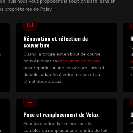
e, puis nous vous proposons la solution juste, sans en
es propriétaires de Poisy.
Rénovation et réfection de
R
couverture
U
Quand la toiture est en bout de course,
r
d
nous étudions sa
rénovation de toiture
r
pour repartir sur une couverture saine et
t
durable, adaptée à votre maison et au
s
climat des coteaux.
Pose et remplacement de Velux
U
Pour faire entrer la lumière sous les
P
n
combles ou remplacer une fenêtre de toit
t