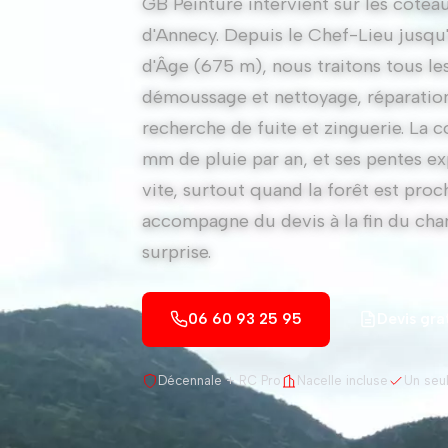
GB Peinture intervient sur les coteau
d'Annecy. Depuis le Chef-Lieu jusqu
d'Âge (675 m), nous traitons tous les
démoussage et nettoyage, réparatio
recherche de fuite et zinguerie. La
mm de pluie par an, et ses pentes e
vite, surtout quand la forêt est proc
accompagne du devis à la fin du chant
surprise.
06 60 93 25 95
Devis gra
Décennale + RC Pro
Nacelle incluse
Un seul