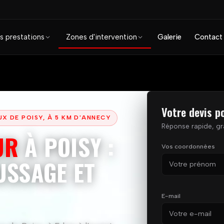
s prestations
Zones d'intervention
Galerie
Contact
Votre devis p
X DE POISY, À 5 KM D'ANNECY
Réponse rapide, gr
UR
À POISY :
Vos coordonnées
Prénom
USSAGE ET
E-mail