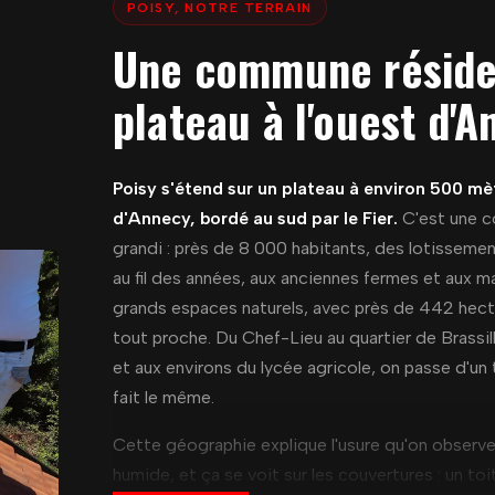
POISY, NOTRE TERRAIN
Une commune résiden
plateau à l'ouest d'
Poisy s'étend sur un plateau à environ 500 mèt
d'Annecy, bordé au sud par le Fier.
C'est une c
grandi : près de 8 000 habitants, des lotissemen
au fil des années, aux anciennes fermes et aux ma
grands espaces naturels, avec près de 442 hecta
tout proche. Du Chef-Lieu au quartier de Brassill
et aux environs du lycée agricole, on passe d'un t
fait le même.
Cette géographie explique l'usure qu'on observe s
humide, et ça se voit sur les couvertures : un toi