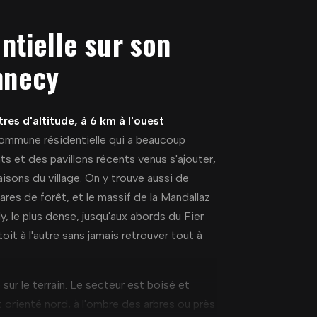
tielle sur son
Annecy
res d'altitude, à 6 km à l'ouest
ommune résidentielle qui a beaucoup
ts et des pavillons récents venus s'ajouter,
isons du village. On y trouve aussi de
res de forêt, et le massif de la Mandallaz
y, le plus dense, jusqu'aux abords du Fier
oit à l'autre sans jamais retrouver tout à
ur le terrain. Le secteur est boisé et
t orienté nord, à l'ombre des arbres ou près