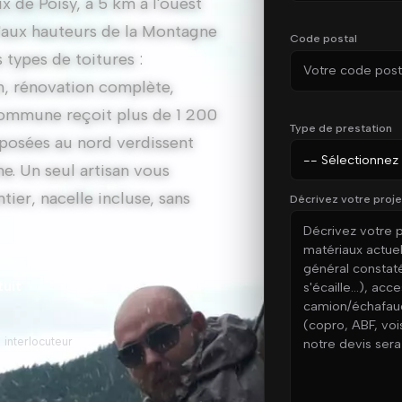
x de Poisy, à 5 km à l'ouest
'aux hauteurs de la Montagne
Code postal
 types de toitures :
n, rénovation complète,
 commune reçoit plus de 1 200
Type de prestation
xposées au nord verdissent
he. Un seul artisan vous
ier, nacelle incluse, sans
Décrivez votre proje
tuit
 interlocuteur