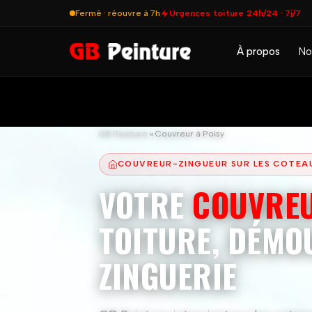
Fermé · réouvre à 7h
Urgences toiture 24h/24 · 7j/7
À propos
No
GB Peinture
»
Couvreur à Poisy
COUVREUR-ZINGUEUR SUR LES COTEAU
VOTRE
COUVRE
TOITURE, DÉMO
ZINGUERIE