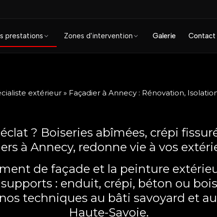
s prestations
Zones d'intervention
Galerie
Contact
ialiste extérieur
»
Façadier à Annecy : Rénovation, Isolati
clat ? Boiseries abîmées, crépi fissur
iers à Annecy, redonne vie à vos extér
ement de façade et la peinture extérieu
supports : enduit, crépi, béton ou bois
os techniques au bâti savoyard et au
Haute-Savoie.