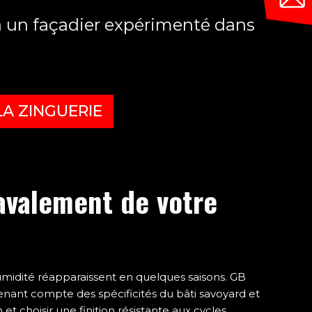
e à un façadier expérimenté dans
LA ZINGUERIE
ravalement de votre
l'humidité réapparaissent en quelques saisons. GB
tenant compte des spécificités du bâti savoyard et
t choisir une finition résistante aux cycles