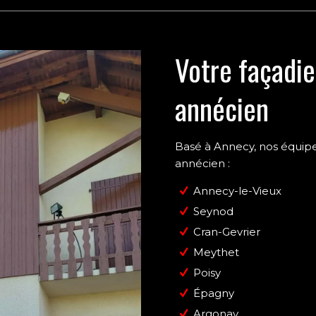
Votre façadie
annécien
Basé à
Annecy
, nos équip
annécien :
Annecy-le-Vieux
Seynod
Cran-Gevrier
Meythet
Poisy
Épagny
Argonay