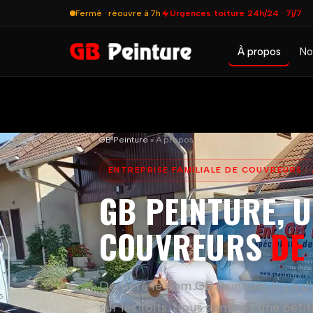
Fermé · réouvre à 7h
Urgences toiture 24h/24 · 7j/7
À propos
No
GB Peinture
»
À propos
ENTREPRISE FAMILIALE DE COUVREURS 
GB PEINTURE, U
COUVREURS
DE
Derrière le nom GB Peinture, il y a d
sur les toits. Nous sommes une petit