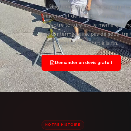
de zinguerie, basée à Annecy, qui tra
annécien et de la Haute-Savoie. Le c
sur votre toiture est le même qui mo
pas d'intermédiaire, pas de sous-trai
votre chantier du début à la fin.
Demander un devis gratuit
NOTRE HISTOIRE