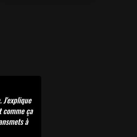
. J'explique
est comme ça
ransmets à