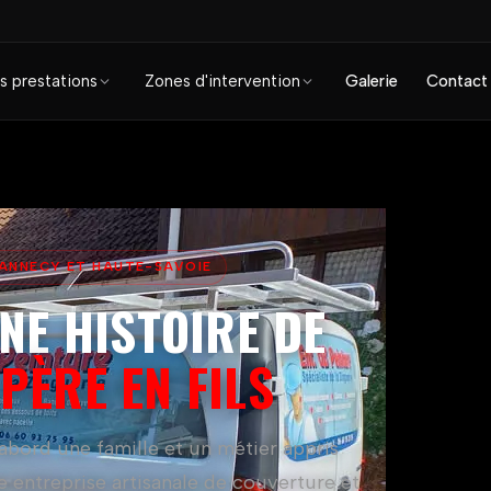
s prestations
Zones d'intervention
Galerie
Contact
· ANNECY ET HAUTE-SAVOIE
NE HISTOIRE DE
 PÈRE EN FILS
'abord une famille et un métier appris
e entreprise artisanale de couverture et