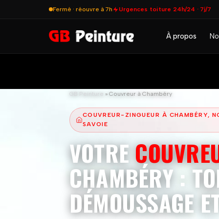
Fermé · réouvre à 7h
Urgences toiture 24h/24 · 7j/7
À propos
No
GB Peinture
»
Couvreur à Chambéry
COUVREUR-ZINGUEUR À CHAMBÉRY, N
SAVOIE
VOTRE
COUVRE
CHAMBÉRY : TO
DÉMOUSSAGE ET