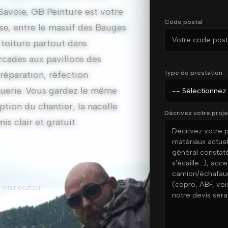
Savoie, GB Peinture est votre
Code postal
se, entre le massif des Bauges
 toiture partout dans
 arcades aux pavillons des
Type de prestation
réparation, réfection
guerie. Vous gardez le même
ption du chantier, la nacelle
Décrivez votre proje
is clair et gratuit.
tuit
 interlocuteur