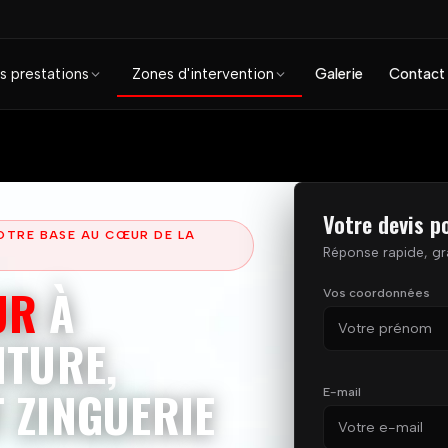
s prestations
Zones d'intervention
Galerie
Contact
Votre devis p
OTRE BASE AU CŒUR DE LA
Réponse rapide, gr
UR
À
Vos coordonnées
Prénom
ITURE,
 ZINGUERIE
E-mail