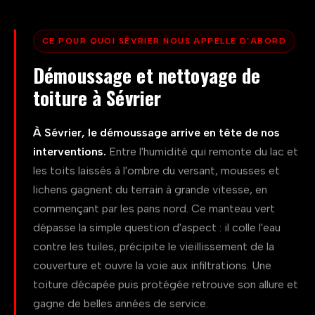
vacances à un pavillon des dernières années. Les
couvertures suivent : terre cuite sur la plupart des toits,
CE POUR QUOI SÉVRIER NOUS APPELLE D'ABORD
ardoise sur le bâti d'autrefois, zinc pour les ouvrages de
Démoussage et nettoyage de
zinguerie. Du bourg riverain aux hameaux accrochés au
toiture à Sévrier
versant, chaque toiture a son vécu et ses faiblesses.
Maîtriser ce terrain, c'est savoir tout de suite où porter
l'œil : un versant nord au bord du lac et un pan d'altitude
À Sévrier, le démoussage arrive en tête de nos
n'appellent jamais le même diagnostic. C'est justement
interventions.
Entre l'humidité qui remonte du lac et
ce que nous apportons en montant sur votre toit à
les toits laissés à l'ombre du versant, mousses et
Sévrier.
lichens gagnent du terrain à grande vitesse, en
commençant par les pans nord. Ce manteau vert
dépasse la simple question d'aspect : il colle l'eau
contre les tuiles, précipite le vieillissement de la
couverture et ouvre la voie aux infiltrations. Une
toiture décapée puis protégée retrouve son allure et
gagne de belles années de service.