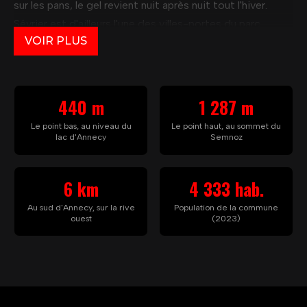
sur les pans, le gel revient nuit après nuit tout l'hiver.
Sévrier est d'ailleurs l'une des villes-portes du parc
VOIR PLUS
naturel régional du Massif des Bauges, adossée à ce
relief.
Cette bande resserrée explique l'usure qu'on relève d'un
440 m
1 287 m
bout à l'autre. Côté lac, l'air humide gave les mousses : un
pan nord vire au vert en quelques saisons et le feutrage
Le point bas, au niveau du
Le point haut, au sommet du
lac d'Annecy
Semnoz
plaque l'eau contre la tuile. Côté versant, c'est le gel qui
mène la danse. Il s'infiltre dans les fissures, disloque le
6 km
4 333 hab.
matériau, relâche les fixations, déplace le faîtage et met
l'étanchéité à mal. Le poids de la neige ajoute une charge
Au sud d'Annecy, sur la rive
Population de la commune
ouest
(2023)
mécanique sur des pans souvent inclinés pour la laisser
filer.
Le bâti change au fil de la pente. Sur une seule commune,
on passe d'une maison les pieds près de l'eau à une
ferme ancienne des hauteurs, d'un logement de