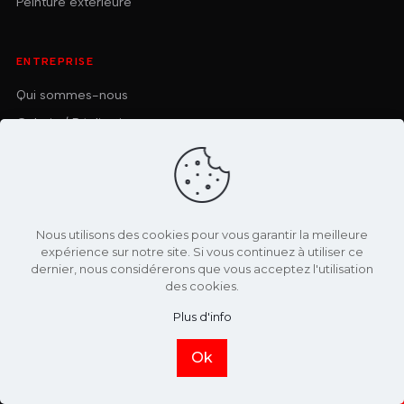
Peinture extérieure
ENTREPRISE
Qui sommes-nous
Galerie / Réalisations
Actus / Blog
Contact & accès
Nous utilisons des cookies pour vous garantir la meilleure
ZONES D'INTERVENTION
expérience sur notre site. Si vous continuez à utiliser ce
dernier, nous considérerons que vous acceptez l'utilisation
Annecy
Seynod
Épagny-Metz-Tessy
Poisy
des cookies.
Plus d'info
Argonay
Sévrier
Saint-Jorioz
Cruseilles
Ok
Rumilly
Annemasse
Aix-les-Bains
Chambéry
Appeler
WhatsApp
Devis
Également : Épagny-Metz-Tessy, Poisy, Villaz, Sévrier, Saint-