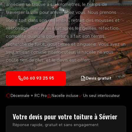
annécien se trouve à six kilomètres, le temps de
traverser la ville pour arriver chez vous. Nous prenons
votre toit dans son ensemble : retrait des mousses et
nettoyage, remise en état après les gelées, réfection
complète quand la couverture a fait son temps,
recherche de fuite, gouttières et zinguerie. Vous avez un
seul artisan comme interlocuteur, la nacelle ne vous
coûte rien de plus, et le devis est offert.
06 60 93 25 95
Devis gratuit
Décennale + RC Pro
Nacelle incluse
Un seul interlocuteur
Votre devis pour votre toiture à Sévrier
Réponse rapide, gratuit et sans engagement