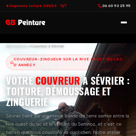
Urgences toiture 24h/24 · 7j/7
06 60 93 25 95
GB Peinture
»
Couvreur à Sévrier
COUVREUR-ZINGUEUR SUR LA RIVE OUEST DU LAC
D'ANNECY
VOTRE
COUVREUR
À SÉVRIER :
TOITURE, DÉMOUSSAGE ET
ZINGUERIE
Sévrier tient sur une mince bande de terre serrée entre la
rive ouest du lac et le versant du Semnoz, et c'est ce
terrain que nous couvrons au quotidien. Notre atelier