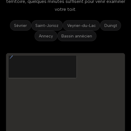
territoire, quelques minutes suffisent pour venir examiner
votre toit.
Sévrier
Saint-Jorioz
Veyrier-du-Lac
Duingt
Annecy
Bassin annécien