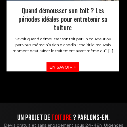
Quand démousser son toit ? Les
périodes idéales pour entretenir sa
toiture
Savoir quand démousser son toit par un couvreur ou
par vous-même n’a rien d’anodin : choisir le mauvais
moment peut ruiner le traitement avant même qu’il
[…]
EN SAVOIR +
Un projet de
toiture
? Parlons-en.
Devis gratuit et sans engagement sous 24-48h. Urgences