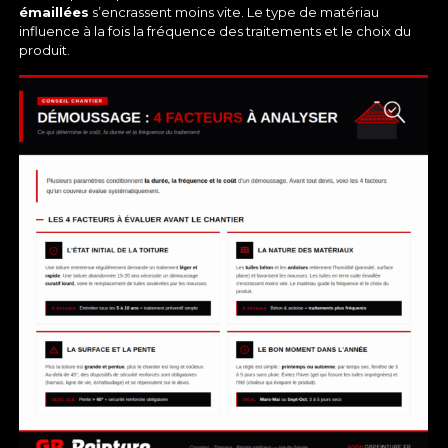
émaillées
s’encrassent moins vite. Le type de matériau
influence à la fois la fréquence des traitements et le choix du
produit.